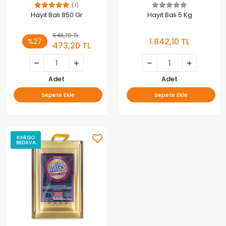
(1)
Hayıt Balı 850 Gr
Hayıt Balı 5 Kg
648,70 TL
1.842,10 TL
%27
473,20 TL
Adet
Adet
Sepete Ekle
Sepete Ekle
KARGO
BEDAVA