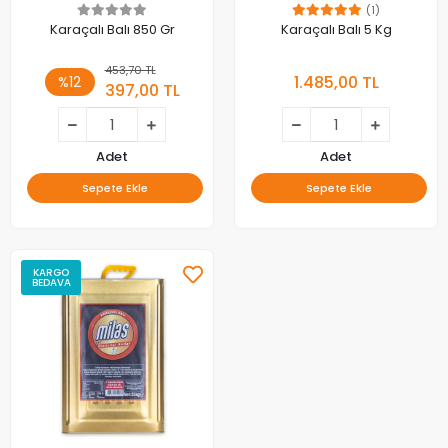
(1)
Karaçalı Balı 850 Gr
Karaçalı Balı 5 Kg
453,70 TL
1.485,00 TL
%12
397,00 TL
Adet
Adet
Sepete Ekle
Sepete Ekle
KARGO
BEDAVA