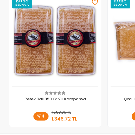
KARGO
KARGO
BEDAVA
BEDAVA
Petek Balı 850 Gr 2'li Kampanya
Çıtalı
1.558,05 TL
Sepete Ekle
%14
1.346,72 TL
Adet