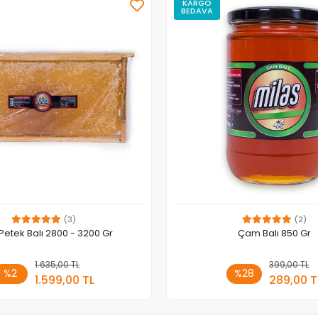
KARGO
BEDAVA
(3)
(2)
 Petek Balı 2800 - 3200 Gr
Çam Balı 850 Gr
1.635,00 TL
Sepete Ekle
399,00 TL
Sepete
%2
%28
1.599,00 TL
289,00 T
Adet
Adet