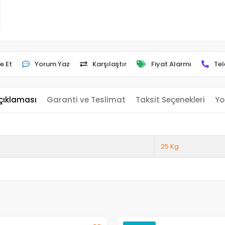
e Et
Yorum Yaz
Karşılaştır
Fiyat Alarmı
Tel
çıklaması
Garanti ve Teslimat
Taksit Seçenekleri
Yo
25 Kg