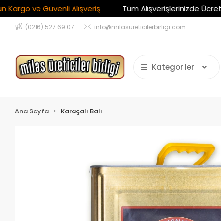
 ve Güvenli Alışveriş
Tüm Alışverişlerinizde Ücretsiz Ka
(0216) 527 69 07
info@milasureticilerbirligi.com
Kategoriler
Ana Sayfa
Karaçalı Balı