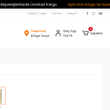
şlerinizde Ücretsiz Kargo
Aynı Gün Kargo ve Güvenli Alış
Sipariş Takip
Yardım
İletişim
0
Teslimat
Giriş Yap
Sepetim
Bölge Seçin
Üye Ol
g