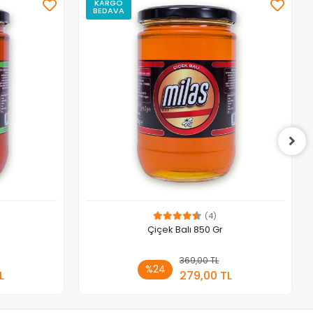
KARGO
BEDAVA
(4)
Çiçek Balı 850 Gr
 Ekle
369,00 TL
Sepete Ekle
%24
L
279,00 TL
Adet