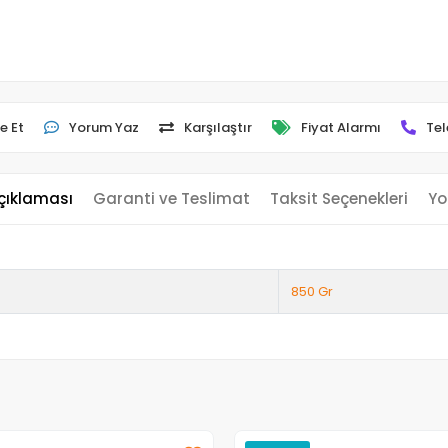
e Et
Yorum Yaz
Karşılaştır
Fiyat Alarmı
Tel
çıklaması
Garanti ve Teslimat
Taksit Seçenekleri
Yo
850 Gr