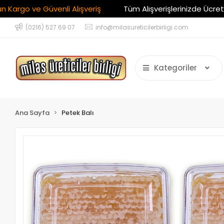
 ve Güvenli Alışveriş
Tüm Alışverişlerinizde Ücretsiz Kar
(0216) 527 69 07
info@milasureticilerbirligi.com
Kategoriler
Ana Sayfa
Petek Balı