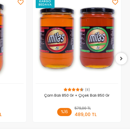
KARGO
BEDAVA
(8)
Çam Balı 850 Gr + Çiçek Balı 850 Gr
 Ekle
579,00 TL
Sepete Ekle
%16
L
489,00 TL
Adet