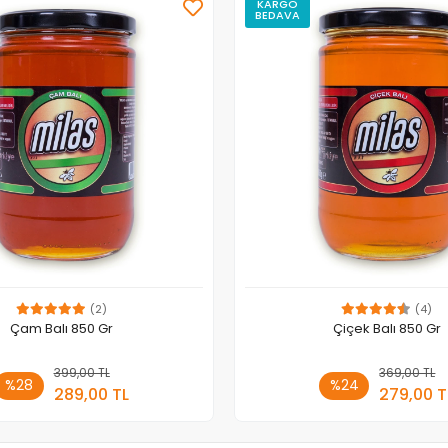
KARGO
BEDAVA
(2)
(4)
Çam Balı 850 Gr
Çiçek Balı 850 Gr
399,00 TL
Sepete Ekle
369,00 TL
Sepete
%28
%24
289,00 TL
279,00 T
Adet
Adet