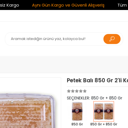
go
Aynı Gün Kargo ve Güvenli Alışveriş
Tüm Alışveri
Petek Balı 850 Gr 2'l
SEÇENEKLER: 850 Gr + 850 Gr
850 Gr
850 Gr + 850 Gr