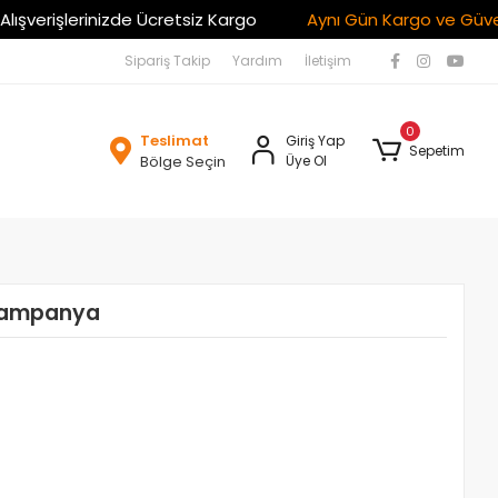
şlerinizde Ücretsiz Kargo
Aynı Gün Kargo ve Güvenli Alışv
Sipariş Takip
Yardım
İletişim
0
Teslimat
Giriş Yap
Sepetim
Bölge Seçin
Üye Ol
i Kampanya