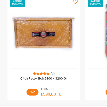
KARGO
KARGO
BEDAVA
BEDAVA
(3)
Çıtalı Petek Balı 2800 - 3200 Gr
1.635,00 TL
Sepete Ekle
%2
1.599,00 TL
Adet