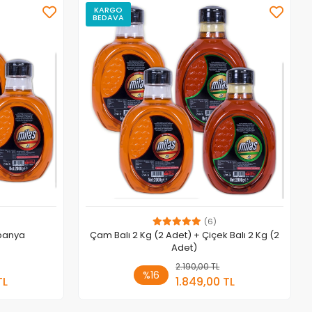
KARGO
BEDAVA
(6)
mpanya
Çam Balı 2 Kg (2 Adet) + Çiçek Balı 2 Kg (2
Adet)
 Ekle
2.190,00 TL
Sepete Ekle
%16
TL
1.849,00 TL
Adet