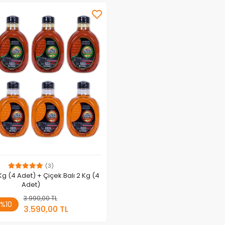
(3)
Kg (4 Adet) + Çiçek Balı 2 Kg (4
Adet)
3.990,00 TL
Sepete Ekle
%10
3.590,00 TL
Adet