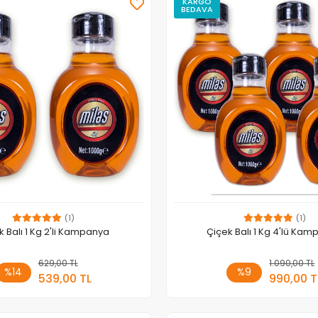
KARGO
BEDAVA
(1)
(1)
k Balı 1 Kg 2'li Kampanya
Çiçek Balı 1 Kg 4'lü Ka
629,00 TL
Sepete Ekle
1.090,00 TL
Sepete
%14
%9
539,00 TL
990,00 T
Adet
Adet