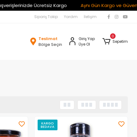
zde Ücretsiz Kargo
Aynı Gün Kargo ve Güvenli Alışveriş
Sipariş Takip
Yardım
İletişim
0
Teslimat
Giriş Yap
Sepetim
Bölge Seçin
Üye Ol
KARGO
BEDAVA