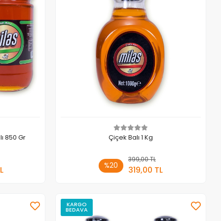
lı 850 Gr
Çiçek Balı 1 Kg
 Ekle
399,00 TL
Sepete Ekle
%20
L
319,00 TL
Adet
KARGO
BEDAVA