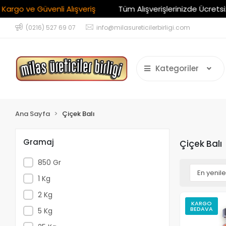
enli Alışveriş
Tüm Alışverişlerinizde Ücretsiz Kargo
(0216) 527 69 07
info@milasureticilerbirligi.com
Kategoriler
Ana Sayfa
Çiçek Balı
Gramaj
Çiçek Balı
850 Gr
1 Kg
2 Kg
KARGO
BEDAVA
5 Kg