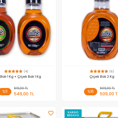
(4)
(6)
alı 1 Kg + Çiçek Balı 1 Kg
Çiçek Balı 2 Kg
619,00 TL
Sepete Ekle
609,00 TL
Sepete
%11
%16
549,00 TL
509,00 T
Adet
Adet
KARGO
BEDAVA