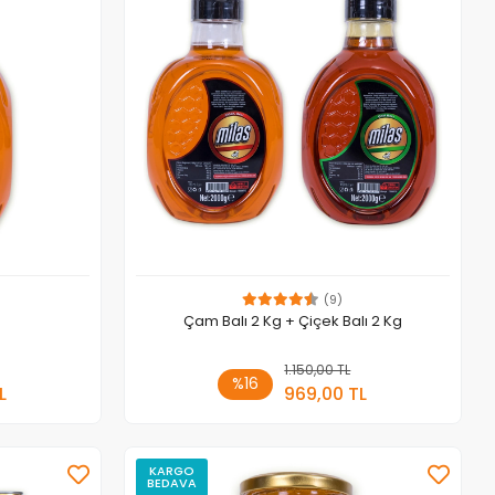
(9)
Çam Balı 2 Kg + Çiçek Balı 2 Kg
 Ekle
1.150,00 TL
Sepete Ekle
%16
L
969,00 TL
Adet
KARGO
BEDAVA