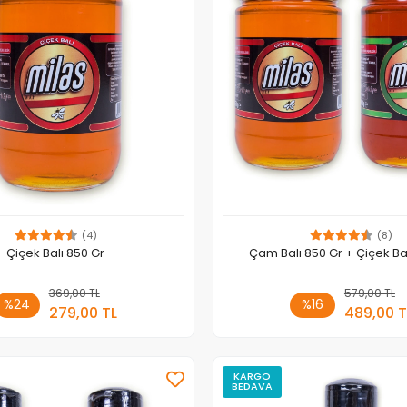
(4)
(8)
Çiçek Balı 850 Gr
Çam Balı 850 Gr + Çiçek Ba
369,00 TL
Sepete Ekle
579,00 TL
Sepete
%24
%16
279,00 TL
489,00 T
Adet
Adet
KARGO
BEDAVA