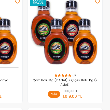
KARGO
BEDAVA
(1)
mpanya
Çam Balı 1 Kg (2 Adet) + Çiçek Balı 1 Kg (2
Adet)
 Ekle
1.180,00 TL
Sepete Ekle
%14
L
1.019,00 TL
Adet