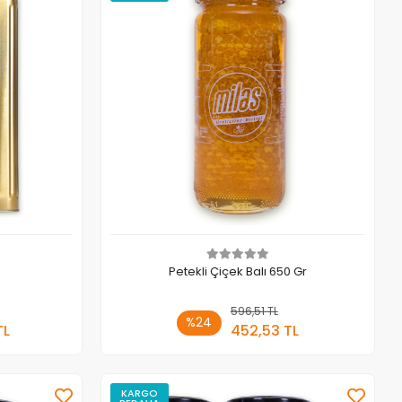
Petekli Çiçek Balı 650 Gr
 Ekle
596,51 TL
Sepete Ekle
%24
TL
452,53 TL
Adet
KARGO