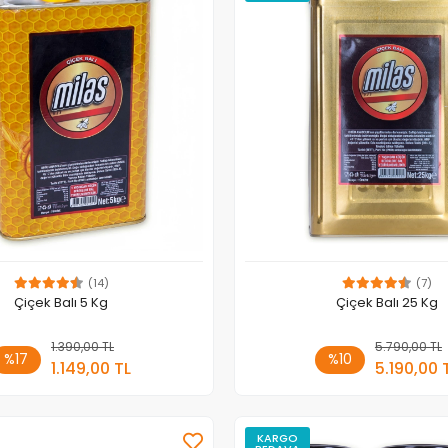
(14)
(7)
Çiçek Balı 5 Kg
Çiçek Balı 25 Kg
1.390,00 TL
Sepete Ekle
5.790,00 TL
Sepete
%17
%10
1.149,00 TL
5.190,00 
Adet
Adet
KARGO