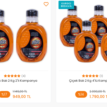
KARGO
BEDAVA
(4)
(1)
 Balı 2 Kg 2'li Kampanya
Çiçek Balı 2 Kg 4'lü Ka
1.149,00 TL
Sepete Ekle
2.090,00 TL
Sepete
%17
%14
949,00 TL
1.790,00 
Adet
Adet