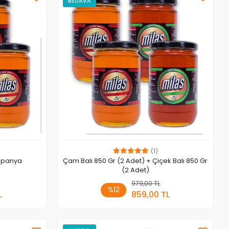
BEDAVA
(1)
ampanya
Çam Balı 850 Gr (2 Adet) + Çiçek Balı 850 Gr
(2 Adet)
 Ekle
979,00 TL
Sepete Ekle
%12
L
859,00 TL
Adet