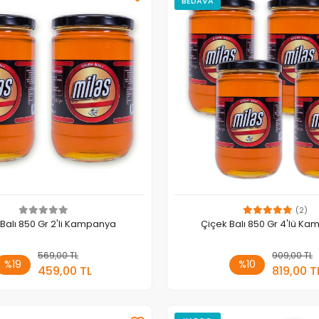
BEDAVA
(2)
Balı 850 Gr 2'li Kampanya
Çiçek Balı 850 Gr 4'lü K
569,00 TL
Sepete Ekle
909,00 TL
Sepete
%19
%10
459,00 TL
819,00 T
Adet
Adet