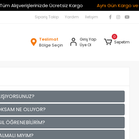
 Alışverişlerinizde Ücretsiz Kargo
Aynı Gün Kargo ve Güve
Sipariş Takip
Yardım
İletişim
0
Teslimat
Giriş Yap
Sepetim
Bölge Seçin
Üye Ol
LIŞIYORSUNUZ?
YOKSAM NE OLUYOR?
IL ÖĞRENEBİLİRİM?
ALMALI MIYIM?