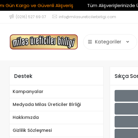
Gün Kargo ve Güvenli Alışveriş
Tüm Alışverişlerinizde Ücr
(0216) 527 69 07
info@milasureticilerbirligi.com
Kategoriler
Destek
Sıkça So
Kampanyalar
Medyada Milas Üreticiler Bİrliği
Hakkımızda
Gizlilik Sözleşmesi