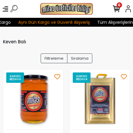
0
Kargo
Aynı Gün Kargo ve Güvenli Alışveriş
Tüm Alışverişlerin
Keven Balı
Filtreleme
Sıralama
KARGO
KARGO
BEDAVA
BEDAVA