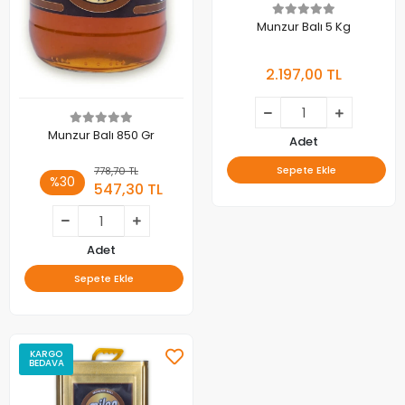
Munzur Balı 5 Kg
2.197,00 TL
Munzur Balı 850 Gr
Adet
Sepete Ekle
778,70 TL
%30
547,30 TL
Adet
Sepete Ekle
KARGO
BEDAVA