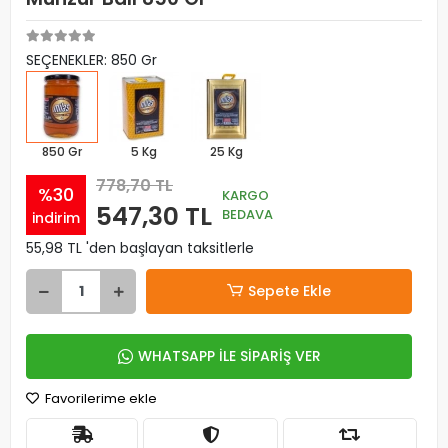
SEÇENEKLER: 850 Gr
850 Gr
5 Kg
25 Kg
778,70 TL
%30
KARGO
547,30 TL
BEDAVA
indirim
55,98 TL 'den başlayan taksitlerle
Sepete Ekle
WHATSAPP İLE SİPARİŞ VER
Favorilerime ekle