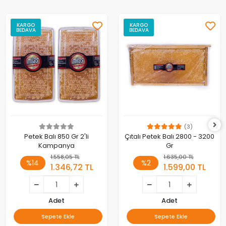
KARGO
KARGO
BEDAVA
BEDAVA
(3)
Petek Balı 850 Gr 2'li
Çıtalı Petek Balı 2800 - 3200
Kampanya
Gr
1.558,05 TL
1.635,00 TL
%14
%2
1.346,72 TL
1.599,00 TL
Adet
Adet
Sepete Ekle
Sepete Ekle