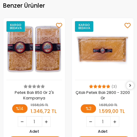
Benzer Ürünler
KARGO
KARGO
BEDAVA
BEDAVA
(3)
Petek Balı 850 Gr 2'li
Çıtalı Petek Balı 2800 - 3200
Kampanya
Gr
1.558,05 TL
1.635,00 TL
%14
%2
1.346,72 TL
1.599,00 TL
Adet
Adet