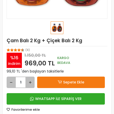
Çam Balı 2 Kg + Çiçek Balı 2 Kg
(9)
1.150,00 TL
%16
KARGO
969,00 TL
BEDAVA
indirim
99,10 TL 'den başlayan taksitlerle
Sepete Ekle
WHATSAPP İLE SİPARİŞ VER
Favorilerime ekle