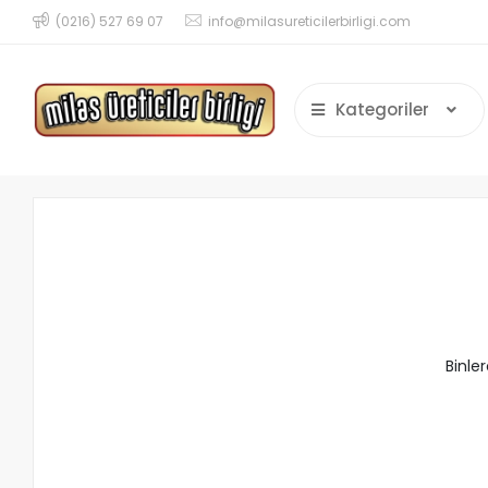
(0216) 527 69 07
info@milasureticilerbirligi.com
Kategoriler
Binle