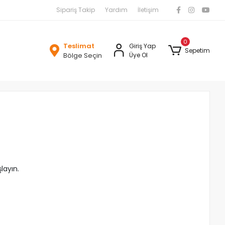
Sipariş Takip
Yardım
İletişim
0
Teslimat
Giriş Yap
Sepetim
Bölge Seçin
Üye Ol
layın.