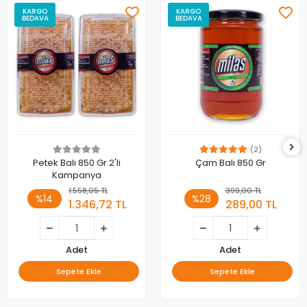
KARGO
KARGO
BEDAVA
BEDAVA
(2)
Petek Balı 850 Gr 2'li
Çam Balı 850 Gr
Kampanya
1.558,05 TL
399,00 TL
%14
%28
1.346,72 TL
289,00 TL
Adet
Adet
Sepete Ekle
Sepete Ekle