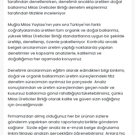
tarafından denetlenirken, denetimli arıcılıkla üretilen doğal
ballarımız Milas Üreticiler Birliği denetim ekiplerimiz
tarafından titizlikle inceleniyor.
Muğla Milas Yaylası'nın yanı sıra Türkiye'nin farklı
coğrafyalarında üretilen tüm organik ve doğal ballarımız,
yüksek Milas Üreticiler Birliği standartlarına uygun bir şekilde
üretilip, denetlenip, özenle paketleniyor. Kontrollü arıcılık
belgeli arıcılarımızın üretim yaptığı noktalarda yapılan
denetimler ve kapsamlı analizlerle, kalitemizi ve
doğallığımızı her aşamada koruyoruz.
Denetimli arıcılarımızın eğitim alarak edindikleri bilgi birikimi,
doğal ve organik ballarımızın üretim süreçlerindeki titiz
denetim sürecimizin ayrılmaz bir parçasıdır. Analiz
sonuçlarından ve üretim süreçlerinden geçen nadir ve
kusursuz ballarımızı gönül rahatlığıyla tüketebilirsiniz, çünkü
Milas Üreticiler Birliği olarak kalite ve güven sizin sağlığınız
için önceliğimizdir.
Firmamızdan almış olduğunuz her bir ürünün sizlere
gönderim yapılırken analiz raporlarıyla birlikte gönderim
sağlanır . Sizde eğer analiz ile e-imzalı belge doğrulama
linkini tıklayıp analizin gerçekliğini öğrenebilirsiniz. Arılara hiç