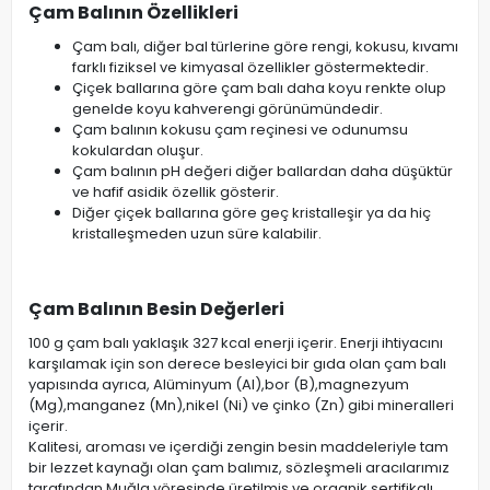
Çam Balının Özellikleri
Çam balı, diğer bal türlerine göre rengi, kokusu, kıvamı
farklı fiziksel ve kimyasal özellikler göstermektedir.
Çiçek ballarına göre çam balı daha koyu renkte olup
genelde koyu kahverengi görünümündedir.
Çam balının kokusu çam reçinesi ve odunumsu
kokulardan oluşur.
Çam balının pH değeri diğer ballardan daha düşüktür
ve hafif asidik özellik gösterir.
Diğer çiçek ballarına göre geç kristalleşir ya da hiç
kristalleşmeden uzun süre kalabilir.
Çam Balının Besin Değerleri
100 g çam balı yaklaşık 327 kcal enerji içerir. Enerji ihtiyacını
karşılamak için son derece besleyici bir gıda olan çam balı
yapısında ayrıca, Alüminyum (Al),bor (B),magnezyum
(Mg),manganez (Mn),nikel (Ni) ve çinko (Zn) gibi mineralleri
içerir.
Kalitesi, aroması ve içerdiği zengin besin maddeleriyle tam
bir lezzet kaynağı olan çam balımız, sözleşmeli aracılarımız
tarafından Muğla yöresinde üretilmiş ve organik sertifikalı