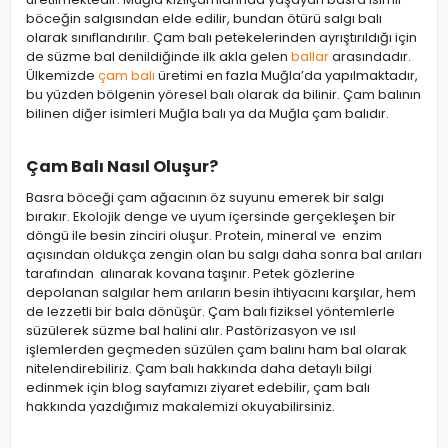
böceğin salgısından elde edilir, bundan ötürü salgı balı
olarak sınıflandırılır. Çam balı petekelerinden ayrıştırıldığı için
de süzme bal denildiğinde ilk akla gelen
ballar
arasındadır.
Ülkemizde
çam balı
üretimi en fazla Muğla’da yapılmaktadır,
bu yüzden bölgenin yöresel balı olarak da bilinir. Çam balının
bilinen diğer isimleri Muğla balı ya da Muğla çam balıdır.
Çam Balı Nasıl Oluşur?
Basra böceği çam ağacının öz suyunu emerek bir salgı
bırakır. Ekolojik denge ve uyum içersinde gerçekleşen bir
döngü ile besin zinciri oluşur. Protein, mineral ve enzim
açısından oldukça zengin olan bu salgı daha sonra bal arıları
tarafından alınarak kovana taşınır. Petek gözlerine
depolanan salgılar hem arıların besin ihtiyacını karşılar, hem
de lezzetli bir bala dönüşür. Çam balı fiziksel yöntemlerle
süzülerek süzme bal halini alır. Pastörizasyon ve ısıl
işlemlerden geçmeden süzülen çam balını ham bal olarak
nitelendirebiliriz. Çam balı hakkında daha detaylı bilgi
edinmek için blog sayfamızı ziyaret edebilir, çam balı
hakkında yazdığımız makalemizi okuyabilirsiniz.