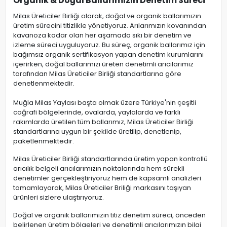
Organik & Doğal Ballarımızın Denetim Süreci
Milas Üreticiler Birliği olarak, doğal ve organik ballarımızın
üretim sürecini titizlikle yönetiyoruz. Arılarımızın kovanından
kavanoza kadar olan her aşamada sıkı bir denetim ve
izleme süreci uyguluyoruz. Bu süreç, organik ballarımız için
bağımsız organik sertifikasyon yapan denetim kurumlarını
içerirken, doğal ballarımızı üreten denetimli arıcılarımız
tarafından Milas Üreticiler Birliği standartlarına göre
denetlenmektedir.
Muğla Milas Yaylası başta olmak üzere Türkiye'nin çeşitli
coğrafi bölgelerinde, ovalarda, yaylalarda ve farklı
rakımlarda üretilen tüm ballarımız, Milas Üreticiler Birliği
standartlarına uygun bir şekilde üretilip, denetlenip,
paketlenmektedir.
Milas Üreticiler Birliği standartlarında üretim yapan kontrollü
arıcılık belgeli arıcılarımızın noktalarında hem sürekli
denetimler gerçekleştiriyoruz hem de kapsamlı analizleri
tamamlayarak, Milas Üreticiler Briliği markasını taşıyan
ürünleri sizlere ulaştırıyoruz.
Doğal ve organik ballarımızın titiz denetim süreci, önceden
belirlenen üretim bölgeleri ve denetimli arıcılarımızın bilgi