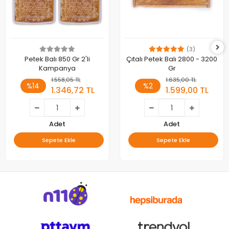
(3)
Petek Balı 850 Gr 2'li
Çıtalı Petek Balı 2800 - 3200
Kampanya
Gr
1.558,05 TL
1.635,00 TL
%14
%2
1.346,72 TL
1.599,00 TL
Adet
Adet
Sepete Ekle
Sepete Ekle