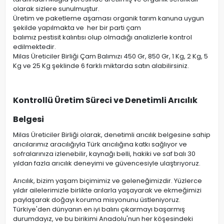
olarak sizlere sunulmuştur.
Üretim ve paketleme aşaması organik tarım kanuna uygun
şekilde yapılmakta ve her bir parti çam
balımız pestisit kalıntısı olup olmadığı analizlerle kontrol
edilmektedir.
Milas Üreticiler Birliği Çam Balımızı 450 Gr, 850 Gr, 1 Kg, 2 Kg, 5
Kg ve 25 Kg şeklinde 6 farklı miktarda satın alabilirsiniz.
Kontrollü Üretim Süreci ve Denetimli Arıcılık
Belgesi
Milas Üreticiler Birliği olarak, denetimli arıcılık belgesine sahip
arıcılarımız aracılığıyla Türk arıcılığına katkı sağlıyor ve
sofralarınıza izlenebilir, kaynağı belli, hakiki ve saf balı 30
yıldan fazla arıcılık deneyimi ve güvencesiyle ulaştırıyoruz.
Arıcılık, bizim yaşam biçimimiz ve geleneğimizdir. Yüzlerce
yıldır ailelerimizle birlikte arılarla yaşayarak ve ekmeğimizi
paylaşarak doğayı koruma misyonunu üstleniyoruz.
Türkiye'den dünyanın en iyi balını çıkarmayı başarmış
durumdayız, ve bu birikimi Anadolu'nun her köşesindeki