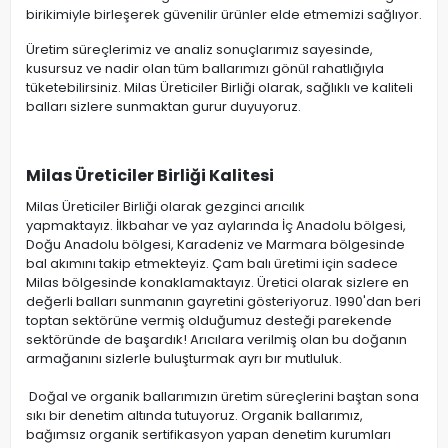
birikimiyle birleşerek güvenilir ürünler elde etmemizi sağlıyor.
Üretim süreçlerimiz ve analiz sonuçlarımız sayesinde,
kusursuz ve nadir olan tüm ballarımızı gönül rahatlığıyla
tüketebilirsiniz. Milas Üreticiler Birliği olarak, sağlıklı ve kaliteli
balları sizlere sunmaktan gurur duyuyoruz.
Milas Üreticiler Birliği Kalitesi
Milas Üreticiler Birliği olarak gezginci arıcılık
yapmaktayız. İlkbahar ve yaz aylarında İç Anadolu bölgesi,
Doğu Anadolu bölgesi, Karadeniz ve Marmara bölgesinde
bal akımını takip etmekteyiz. Çam balı üretimi için sadece
Milas bölgesinde konaklamaktayız. Üretici olarak sizlere en
değerli balları sunmanın gayretini gösteriyoruz. 1990'dan beri
toptan sektörüne vermiş olduğumuz desteği parekende
sektöründe de başardık! Arıcılara verilmiş olan bu doğanın
armağanını sizlerle buluşturmak ayrı bır mutluluk.
Doğal ve organik ballarımızın üretim süreçlerini baştan sona
sıkı bir denetim altında tutuyoruz. Organik ballarımız,
bağımsız organik sertifikasyon yapan denetim kurumları