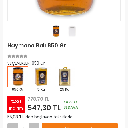
Haymana Balı 850 Gr
SEÇENEKLER: 850 Gr
850 Gr
5 Kg
25 Kg
778,70 TL
%30
KARGO
547,30 TL
BEDAVA
indirim
55,98 TL 'den başlayan taksitlerle