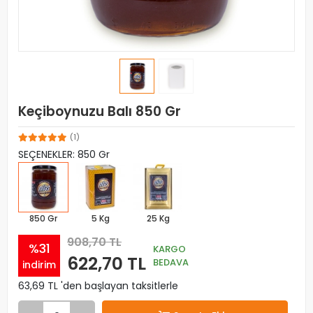
Keçiboynuzu Balı 850 Gr
(1)
SEÇENEKLER: 850 Gr
850 Gr
5 Kg
25 Kg
908,70 TL
%31
KARGO
622,70 TL
BEDAVA
indirim
63,69 TL 'den başlayan taksitlerle