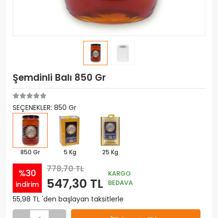
Şemdinli Balı 850 Gr
SEÇENEKLER: 850 Gr
850 Gr
5 Kg
25 Kg
778,70 TL
%30
KARGO
547,30 TL
BEDAVA
indirim
55,98 TL 'den başlayan taksitlerle